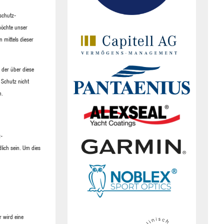
schutz-
möchte unser
 mittels dieser
 der über diese
 Schutz nicht
n.
z-
lich sein. Um dies
r wird eine