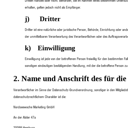
Dritten handelt oder nicht. Behörden, die im Rahmen eines bestimmten Unters
erhalten, gelten jedoch nicht als Empfänger.
j) Dritter
Dritter ist eine natürliche oder juristische Person, Behörde, Einrichtung oder a
der unmittelbaren Verantwortung des Verantwortlichen oder des Auftragsverarbe
k) Einwilligung
Einwilligung ist jede von der betroffenen Person freiwillig für den bestimmten 
sonstigen eindeutigen bestätigenden Handlung, mit der die betroffene Person zu
2. Name und Anschrift des für di
Verantwortlicher im Sinne der Datenschutz-Grundverordnung, sonstiger in den Mitglied
datenschutzrechtlichem Charakter ist die:
Nordseewoche Marketing GmbH
An der Alster 47a