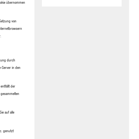
 Cookie übernommen
 Setzung von
Internetbrowsern
.
tzung durch
e-Server in den
ntfällt der
er gesammelten
ie auf alle
c. genutzt