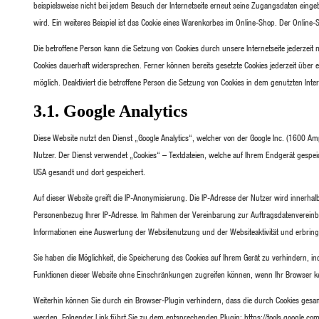
beispielsweise nicht bei jedem Besuch der Internetseite erneut seine Zugangsdaten ei
wird. Ein weiteres Beispiel ist das Cookie eines Warenkorbes im Online-Shop. Der Online-Sh
Die betroffene Person kann die Setzung von Cookies durch unsere Internetseite jederzeit
Cookies dauerhaft widersprechen. Ferner können bereits gesetzte Cookies jederzeit über
möglich. Deaktiviert die betroffene Person die Setzung von Cookies in dem genutzten Inte
3.1. Google Analytics
Diese Website nutzt den Dienst „Google Analytics“, welcher von der Google Inc. (1600
Nutzer. Der Dienst verwendet „Cookies“ – Textdateien, welche auf Ihrem Endgerät gespei
USA gesandt und dort gespeichert.
Auf dieser Website greift die IP-Anonymisierung. Die IP-Adresse der Nutzer wird innerha
Personenbezug Ihrer IP-Adresse. Im Rahmen der Vereinbarung zur Auftragsdatenvereinbaru
Informationen eine Auswertung der Websitenutzung und der Websiteaktivität und erbring
Sie haben die Möglichkeit, die Speicherung des Cookies auf Ihrem Gerät zu verhindern, in
Funktionen dieser Website ohne Einschränkungen zugreifen können, wenn Ihr Browser kei
Weiterhin können Sie durch ein Browser-Plugin verhindern, dass die durch Cookies gesamm
werden. Folgender Link führt Sie zu dem entsprechenden Plugin: https://tools.google.co