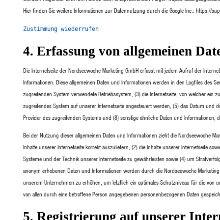
Hier finden Sie weitere Informationen zur Datennutzung durch die Google Inc.: https://
Zustimmung wiederrufen
4. Erfassung von allgemeinen Dat
Die Internetseite der Nordseewoche Marketing GmbH erfasst mit jedem Aufruf der Internet
Informationen. Diese allgemeinen Daten und Informationen werden in den Logfiles des S
zugreifenden System verwendete Betriebssystem, (3) die Internetseite, von welcher ein zu
zugreifendes System auf unserer Internetseite angesteuert werden, (5) das Datum und die Uh
Provider des zugreifenden Systems und (8) sonstige ähnliche Daten und Informationen, d
Bei der Nutzung dieser allgemeinen Daten und Informationen zieht die Nordseewoche Mark
Inhalte unserer Internetseite korrekt auszuliefern, (2) die Inhalte unserer Internetseite s
Systeme und der Technik unserer Internetseite zu gewährleisten sowie (4) um Strafverfol
anonym erhobenen Daten und Informationen werden durch die Nordseewoche Marketing Gmb
unserem Unternehmen zu erhöhen, um letztlich ein optimales Schutzniveau für die von u
von allen durch eine betroffene Person angegebenen personenbezogenen Daten gespeich
5. Registrierung auf unserer Inter