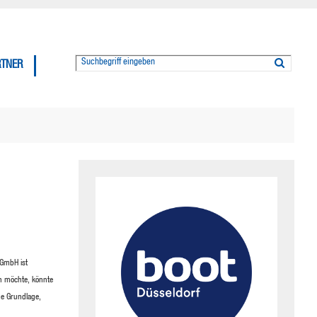
RTNER
 GmbH ist
n möchte, könnte
he Grundlage,