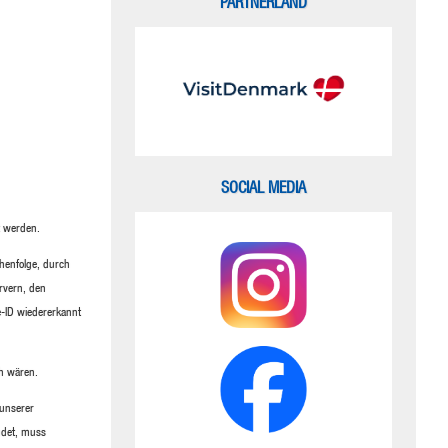
PARTNERLAND
SOCIAL MEDIA
t werden.
chenfolge, durch
rvern, den
e-ID wiedererkannt
ch wären.
 unserer
endet, muss