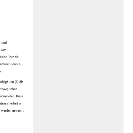
en und
s vom
elche über ein
Internet-Service-
en.
ötigt, um (1) die
echnologischen
itzustellen. Diese
ensicherheit in
s werden getrennt