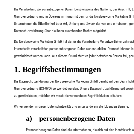
Die Verarbeitung personenbezogener Daten, beispielsweise des Namens, der Anschrift, E-
Grundverordnung und in Übereinstimmung mit den für die Nordseewoche Marketing GmbH
Unternehmen die Öffentlichkeit über Art, Umfang und Zweck der von uns erhobenen, gen
Datenschutzerklärung über die ihnen zustehenden Rechte aufgeklärt.
Die Nordseewoche Marketing GmbH hat als für die Verarbeitung Verantwortlicher zahlre
Internetseite verarbeiteten personenbezogenen Daten sicherzustellen. Dennoch können In
gewährleistet werden kann. Aus diesem Grund steht es jeder betroffenen Person frei, per
1. Begriffsbestimmungen
Die Datenschutzerklärung der Nordseewoche Marketing GmbH beruht auf den Begrifflichk
Grundverordnung (DS-GVO) verwendet wurden. Unsere Datenschutzerklärung soll sowohl fü
zu gewährleisten, möchten wir vorab die verwendeten Begrifflichkeiten erläutern.
Wir verwenden in dieser Datenschutzerklärung unter anderem die folgenden Begriffe:
a) personenbezogene Daten
Personenbezogene Daten sind alle Informationen, die sich auf eine identifizierte o