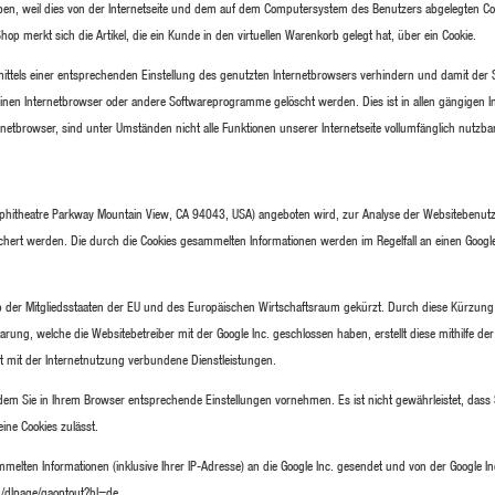
ngeben, weil dies von der Internetseite und dem auf dem Computersystem des Benutzers abgelegten
op merkt sich die Artikel, die ein Kunde in den virtuellen Warenkorb gelegt hat, über ein Cookie.
 mittels einer entsprechenden Einstellung des genutzten Internetbrowsers verhindern und damit der
 einen Internetbrowser oder andere Softwareprogramme gelöscht werden. Dies ist in allen gängigen 
rnetbrowser, sind unter Umständen nicht alle Funktionen unserer Internetseite vollumfänglich nutzbar
 Amphitheatre Parkway Mountain View, CA 94043, USA) angeboten wird, zur Analyse der Websitebenu
chert werden. Die durch die Cookies gesammelten Informationen werden im Regelfall an einen Googl
lb der Mitgliedsstaaten der EU und des Europäischen Wirtschaftsraum gekürzt. Durch diese Kürzung e
ng, welche die Websitebetreiber mit der Google Inc. geschlossen haben, erstellt diese mithilfe d
t mit der Internetnutzung verbundene Dienstleistungen.
dem Sie in Ihrem Browser entsprechende Einstellungen vornehmen. Es ist nicht gewährleistet, dass S
ne Cookies zulässt.
elten Informationen (inklusive Ihrer IP-Adresse) an die Google Inc. gesendet und von der Google In
m/dlpage/gaoptout?hl=de