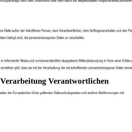
uchungsauftrags nach dem Unionsrecht oder dem Recht der Mitgliedstaaten möglicherweise person
ndere Stelle außer der betroffenen Person, dem Verantwortlichen, dem Auftragsverarbeiter und den Pe
iters befugt sind, die personenbezogenen Daten zu verarbeiten.
Fall in informierter Weise und unmissverständlich abgegebene Willensbekundung in Form einer Erkläru
 verstehen gibt, dass sie mit der Verarbeitung der sie betreffenden personenbezogenen Daten einver
e Verarbeitung Verantwortlichen
staaten der Europäischen Union geltenden Datenschutzgesetze und anderer Bestimmungen mit