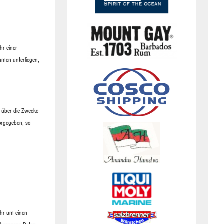
hr einer
hmen unterliegen,
en über die Zwecke
vorgegeben, so
ihr um einen