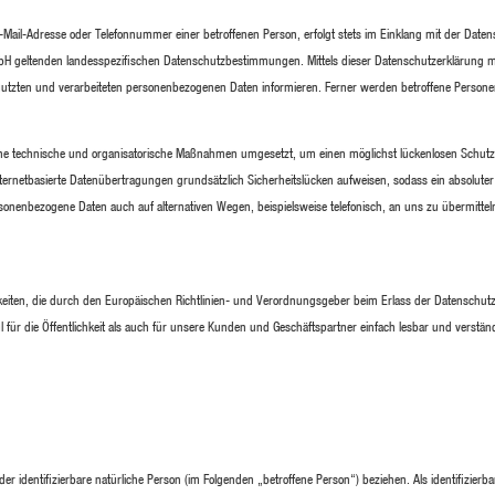
Mail-Adresse oder Telefonnummer einer betroffenen Person, erfolgt stets im Einklang mit der Daten
 geltenden landesspezifischen Datenschutzbestimmungen. Mittels dieser Datenschutzerklärung 
utzten und verarbeiteten personenbezogenen Daten informieren. Ferner werden betroffene Personen
iche technische und organisatorische Maßnahmen umgesetzt, um einen möglichst lückenlosen Schutz
ternetbasierte Datenübertragungen grundsätzlich Sicherheitslücken aufweisen, sodass ein absoluter
sonenbezogene Daten auch auf alternativen Wegen, beispielsweise telefonisch, an uns zu übermittel
eiten, die durch den Europäischen Richtlinien- und Verordnungsgeber beim Erlass der Datenschut
r die Öffentlichkeit als auch für unsere Kunden und Geschäftspartner einfach lesbar und verständ
der identifizierbare natürliche Person (im Folgenden „betroffene Person“) beziehen. Als identifizierba