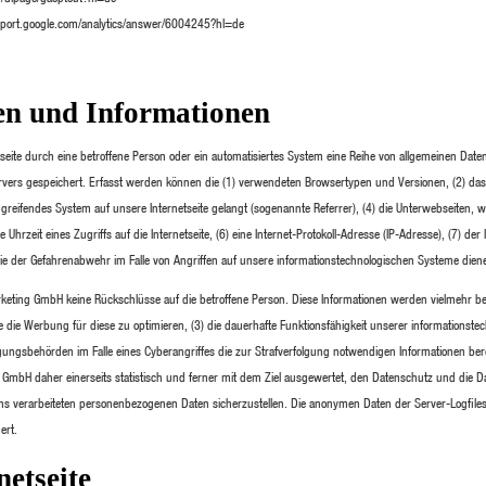
support.google.com/analytics/answer/6004245?hl=de
en und Informationen
seite durch eine betroffene Person oder ein automatisiertes System eine Reihe von allgemeinen Dat
ervers gespeichert. Erfasst werden können die (1) verwendeten Browsertypen und Versionen, (2) da
greifendes System auf unsere Internetseite gelangt (sogenannte Referrer), (4) die Unterwebseiten, w
rzeit eines Zugriffs auf die Internetseite, (6) eine Internet-Protokoll-Adresse (IP-Adresse), (7) der 
ie der Gefahrenabwehr im Falle von Angriffen auf unsere informationstechnologischen Systeme dien
eting GmbH keine Rückschlüsse auf die betroffene Person. Diese Informationen werden vielmehr ben
owie die Werbung für diese zu optimieren, (3) die dauerhafte Funktionsfähigkeit unserer informationst
gungsbehörden im Falle eines Cyberangriffes die zur Strafverfolgung notwendigen Informationen bere
H daher einerseits statistisch und ferner mit dem Ziel ausgewertet, den Datenschutz und die Dat
ns verarbeiteten personenbezogenen Daten sicherzustellen. Die anonymen Daten der Server-Logfile
ert.
netseite