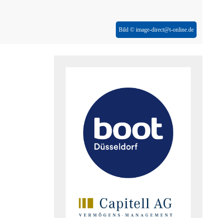
Bild © image-direct@t-online.de