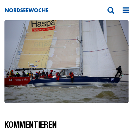
NORDSEEWOCHE
20150523-_T9A1393H.Franck-
KOMMENTIEREN