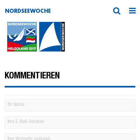
NORDSEEWOCHE
Nordseewoche-Doppellogo-200
KOMMENTIEREN