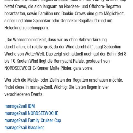
auch steht: Offshore-Segeln erlebbar machen. Der Family Cruiser Cup
bietet Crews, die sich langsam an Nordsee- und Offshore-Regatten
herantasten, sowie Familien und Rookie-Crews eine gute Möglichkeit,
sicher und ohne Spinnaker oder Gennaker Regattaluft rund um
Helgoland zu schnuppern.
„Die Wahrscheinlichkeit, dass wir es ohne Bahnverkürzung
durchhalten, ist relativ groß, da der Wind durchhält“, sagt Sebastian
Wache von WetterWelt. Das zeigt sich aktuell auch auf der Bahn: Bei 8
bis 10 Knoten Wind liegt die Rennyacht Rafale, gesteuert von
NORDSEEWOCHE-Kenner Malte Päsler, ganz vorne.
Wer sich die Melde- oder Ziellisten der Regatten anschauen möchte,
findet diese in manage2sail. Wichtig: Die Listen liegen in vier
verschiedenen Events:
manage2sail IDM
manage2sail NORDSEEWOCHE
manage2sail Family Cruiser Cup
manage2sail Klassiker