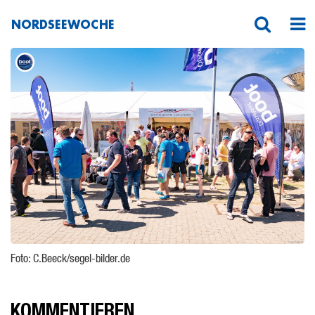
NORDSEEWOCHE
Nordseewoche 18. – 22.05.2018
Foto: C.Beeck/segel-bilder.de
KOMMENTIEREN