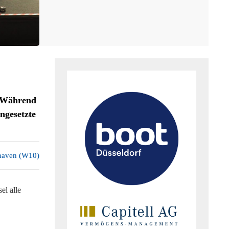
. Während
engesetzte
haven (W10)
el alle