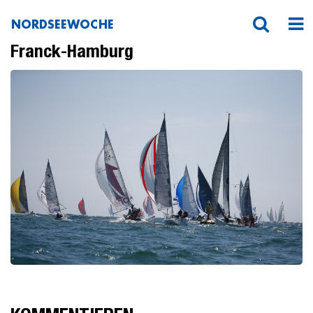
NORDSEEWOCHE
20190609-_51P4234-nsw-Hinrich-
Franck-Hamburg