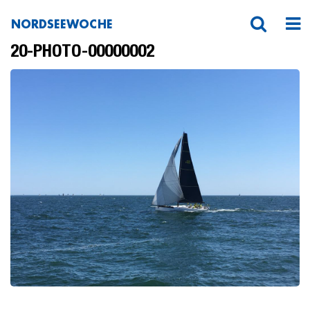
NORDSEEWOCHE
Photo-2018-05-20-13-00-30_2018-05-
20-PHOTO-00000002