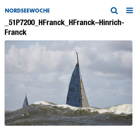
NORDSEEWOCHE
W2-20160514-
_51P7200_HFranck_HFranck–Hinrich-
Franck