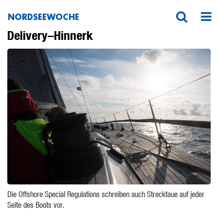
NORDSEEWOCHE
20170918-175650Latona-Lanzarote-
Delivery–Hinnerk
Die Offshore Special Regulations schreiben auch Strecktaue auf jeder
Seite des Boots vor.