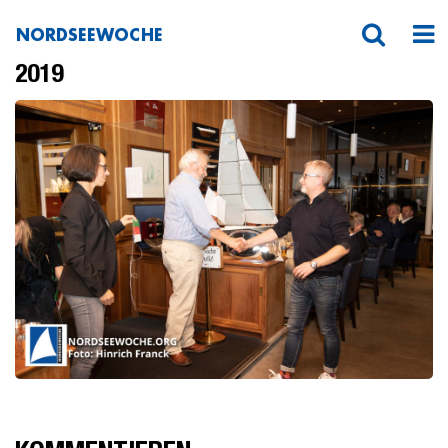
NORDSEEWOCHE
Preisverleihung der 85. Nordseewoche
2019