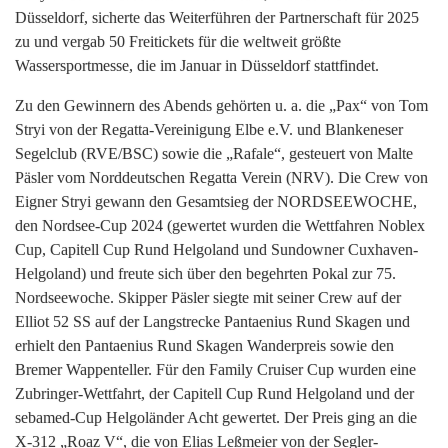
Düsseldorf, sicherte das Weiterführen der Partnerschaft für 2025
zu und vergab 50 Freitickets für die weltweit größte
Wassersportmesse, die im Januar in Düsseldorf stattfindet.
Zu den Gewinnern des Abends gehörten u. a. die „Pax“ von Tom
Stryi von der Regatta-Vereinigung Elbe e.V. und Blankeneser
Segelclub (RVE/BSC) sowie die „Rafale“, gesteuert von Malte
Päsler vom Norddeutschen Regatta Verein (NRV). Die Crew von
Eigner Stryi gewann den Gesamtsieg der NORDSEEWOCHE,
den Nordsee-Cup 2024 (gewertet wurden die Wettfahren Noblex
Cup, Capitell Cup Rund Helgoland und Sundowner Cuxhaven-
Helgoland) und freute sich über den begehrten Pokal zur 75.
Nordseewoche. Skipper Päsler siegte mit seiner Crew auf der
Elliot 52 SS auf der Langstrecke Pantaenius Rund Skagen und
erhielt den Pantaenius Rund Skagen Wanderpreis sowie den
Bremer Wappenteller. Für den Family Cruiser Cup wurden eine
Zubringer-Wettfahrt, der Capitell Cup Rund Helgoland und der
sebamed-Cup Helgoländer Acht gewertet. Der Preis ging an die
X-312 „Roaz V“, die von Elias Leßmeier von der Segler-