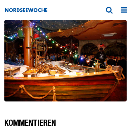
NORDSEEWOCHE
_O3C7945HFranck
KOMMENTIEREN