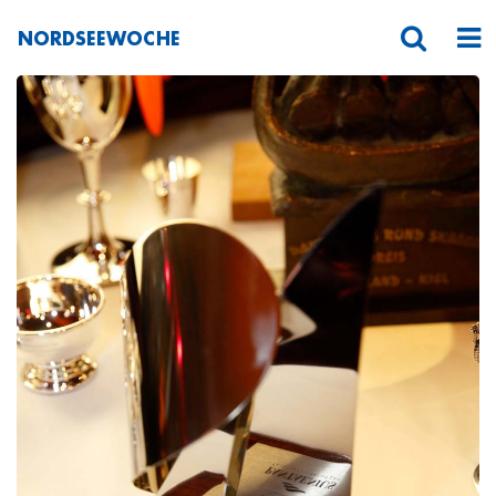
NORDSEEWOCHE
_O3C8040HFranck