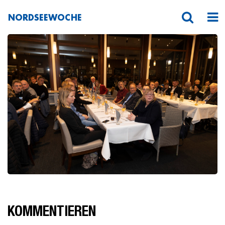
NORDSEEWOCHE
_31A9152HFranck
KOMMENTIEREN