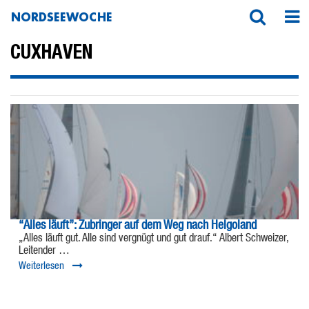
NORDSEEWOCHE
CUXHAVEN
“Alles läuft”: Zubringer auf dem Weg nach Helgoland
„Alles läuft gut. Alle sind vergnügt und gut drauf.“ Albert Schweizer,
Leitender …
Weiterlesen