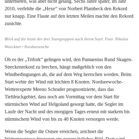
unterbieten, was aber nicht gelang. Sechs Jahre später, im Jahr
2010, verfehlte die „Hexe“ von Norbert Plambeck den Rekord
nur knapp. Eine Flaute auf den letzten Meilen machte den Rekord
zunichte.
Blick auf die letzte der drei Startgruppen nach ihrem Start. Foto: Nikolas
Woeckner / Nordseewoche
Ob es der „Trifork“ gelingen wird, den Pantaenius Rund Skagen-
Streckenrekord zu brechen, hängt maßgeblich von den
Windbedingungen ab, die auf dem Weg herrschen werden. Beim
Start wehte der Wind mit leichten 8 Knoten. Nordseewoche-
Wetterexperte Meeno Schrader prognostizierte, dass das
Tiefdruckgebiet, dass noch am Vormittag vor dem Start für
stürmischen Wind auf Helgoland gesorgt hatte, die Segler im
Laufe der Nacht und des morgigen Tages erneut mit starkem bis
stürmischem Wind von bis zu 40 Knoten versorgen werde.
Wenn die Segler die Ostsee erreichen, zeichnet die
Wetterprognose hingegen ein gegensätzliches Bild. Dort wird