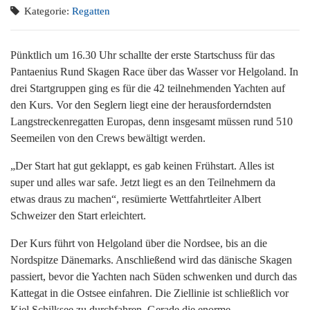
Kategorie:
Regatten
Pünktlich um 16.30 Uhr schallte der erste Startschuss für das
Pantaenius Rund Skagen Race über das Wasser vor Helgoland. In
drei Startgruppen ging es für die 42 teilnehmenden Yachten auf
den Kurs. Vor den Seglern liegt eine der herausforderndsten
Langstreckenregatten Europas, denn insgesamt müssen rund 510
Seemeilen von den Crews bewältigt werden.
„Der Start hat gut geklappt, es gab keinen Frühstart. Alles ist
super und alles war safe. Jetzt liegt es an den Teilnehmern da
etwas draus zu machen“, resümierte Wettfahrtleiter Albert
Schweizer den Start erleichtert.
Der Kurs führt von Helgoland über die Nordsee, bis an die
Nordspitze Dänemarks. Anschließend wird das dänische Skagen
passiert, bevor die Yachten nach Süden schwenken und durch das
Kattegat in die Ostsee einfahren. Die Ziellinie ist schließlich vor
Kiel Schilksee zu durchfahren. Gerade die enorme