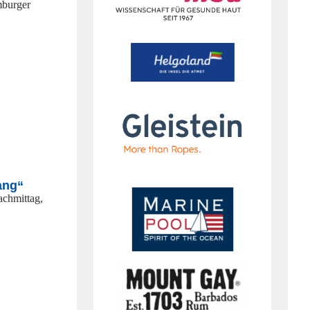
mburger
fang“
achmittag,