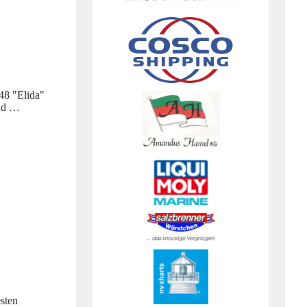
48 "Elida"
and …
sten