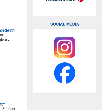
SOCIAL MEDIA
ordert“
88.
glern …
rt“
n: Schöner