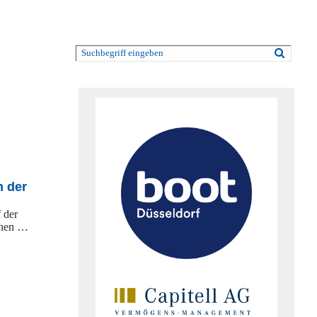
n der
 der
chen …