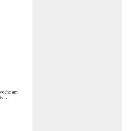
ewoche am
ne. …