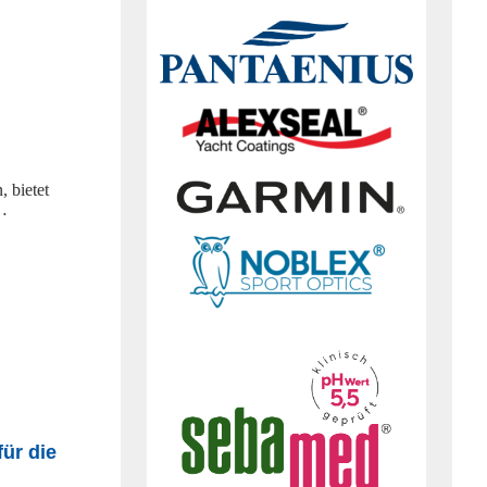
 bietet
 …
für die