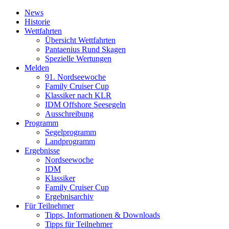
News
Historie
Wettfahrten
Übersicht Wettfahrten
Pantaenius Rund Skagen
Spezielle Wertungen
Melden
91. Nordseewoche
Family Cruiser Cup
Klassiker nach KLR
IDM Offshore Seesegeln
Ausschreibung
Programm
Segelprogramm
Landprogramm
Ergebnisse
Nordseewoche
IDM
Klassiker
Family Cruiser Cup
Ergebnisarchiv
Für Teilnehmer
Tipps, Informationen & Downloads
Tipps für Teilnehmer